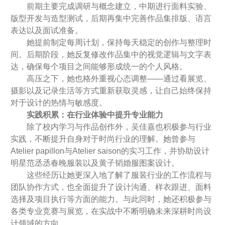
前期主要完成调研与概念建立，中期进行面料实验、
版型开发与造型测试，后期再集中完善作品集排版、语言
表达以及面试准备。
她提前制定每周计划，保持每天稳定的创作与整理时
间。后期阶段，她反复修改作品集中的视觉逻辑与文字表
达，确保每个项目之间能够形成统一的个人风格。
高压之下，她也格外重视心态调整——通过看展览、
摄影以及记录生活等方式重新获取灵感，让自己始终保持
对于设计的热情与敏感度。
实践积累：在行业体验中提升专业能力
除了校内学习与作品创作外，吴佳嘉也积极参与行业
实践，不断提升自身对于时尚行业的理解。她曾参与
Atelier papillon与Atelier saison的实习工作，并协助设计
明星范丞丞春晚服装以及黄子韬婚服图案设计。
这些经历让她更深入地了解了服装行业的工作流程与
团队协作方式，也全面提升了设计沟通、样衣跟进、面料
选择及项目执行等方面的能力。与此同时，她还积极参与
各类专业竞赛与展览，在实战中不断明确未来深耕时尚设
计领域的方向。