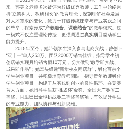
自2013年入职广州新华学院管理学院电子商务专业以
来，郭美文老师多次被评为校级优秀教师，工作中始终秉
持“立德树人、教研相长”的教育理念，深刻理解社会发展
对人才需求的变化，致力于打破传统课堂与产业实践之间
的壁垒，探索形成
“产教融合、课赛结合”
的教学模式。这
一模式不仅注重理论传授，更强调通过
真实项目
驱动学生
能力提升。
2018年至今，她带领学生深入参与电商实战，曾创下
“双十一”单人253万、团队2000万销售佳绩；指导学生初
创店铺实现月均销售额10万元，切实做到“教学即实战、
成果即作品”；她牵头组建“新华校友网店群”，孵化百余个
学生创业项目，并积极培育教师团队，指导青年教师孵化
学生创业项目，构建了从实践到创业的良性循环。在竞赛
育人方面，她指导学生获“挑战杯”金奖、全国大广赛省二
等奖、阿里巴巴全球挑战赛二等奖等奖项，有效提升学生
的专业能力、团队协作与创新思维。