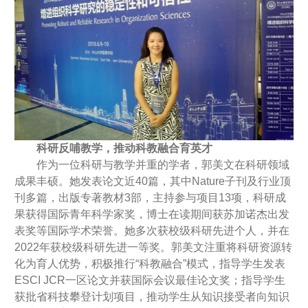
科研反哺教学，推动科教融合育英才
作为一位科研与教学并重的学者，郭美文在科研领域
成果丰硕。她发表论文近40篇，其中Nature子刊及行业顶
刊多篇，出版专著教材3部，主持参与项目13项，科研成
果获得国际青年科学家奖，博士在读期间获苏加诺杰出发
表奖等国际学术荣誉。她多次获校级科研先进个人，并在
2022年获校级科研先进一等奖。郭美文注重将科研资源转
化为育人优势，积极推行“科教融合”模式，指导学生发表
ESCI JCR一区论文并获国际会议最佳论文奖；指导学生
获批省科技攀登计划项目，推动学生从知识接受者向知识