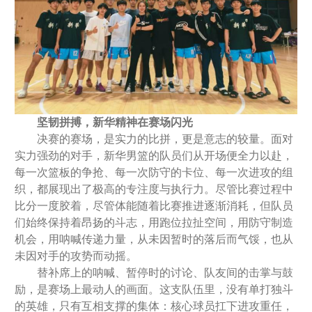
坚韧拼搏，新华精神在赛场闪光
决赛的赛场，是实力的比拼，更是意志的较量。面对
实力强劲的对手，新华男篮的队员们从开场便全力以赴，
每一次篮板的争抢、每一次防守的卡位、每一次进攻的组
织，都展现出了极高的专注度与执行力。尽管比赛过程中
比分一度胶着，尽管体能随着比赛推进逐渐消耗，但队员
们始终保持着昂扬的斗志，用跑位拉扯空间，用防守制造
机会，用呐喊传递力量，从未因暂时的落后而气馁，也从
未因对手的攻势而动摇。
替补席上的呐喊、暂停时的讨论、队友间的击掌与鼓
励，是赛场上最动人的画面。这支队伍里，没有单打独斗
的英雄，只有互相支撑的集体：核心球员扛下进攻重任，