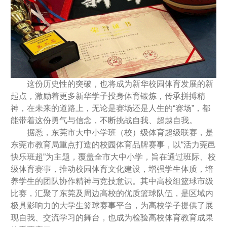
这份历史性的突破，也将成为新华校园体育发展的新
起点，激励着更多新华学子投身体育锻炼，传承拼搏精
神，在未来的道路上，无论是赛场还是人生的“赛场”，都
能带着这份勇气与信念，不断挑战自我、超越自我。
据悉，东莞市大中小学班（校）级体育超级联赛，是
东莞市教育局重点打造的校园体育品牌赛事，以“活力莞邑
快乐班超”为主题，覆盖全市大中小学，旨在通过班际、校
级体育赛事，推动校园体育文化建设，增强学生体质，培
养学生的团队协作精神与竞技意识。其中高校组篮球市级
比赛，汇聚了东莞及周边高校的优质篮球队伍，是区域内
极具影响力的大学生篮球赛事平台，为高校学子提供了展
现自我、交流学习的舞台，也成为检验高校体育教育成果