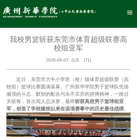
我校男篮斩获东莞市体育超级联赛高
校组亚军
2026-06-03 点击：[
71
]
近日，东莞市大中小学班（校）级体育超级联赛（高
校组）篮球比赛圆满落幕。广州新华学院男子篮球队凭借
顽强的斗志、默契的配合与永不言弃的拼搏精神，一路过
关斩将，首次闯入总决赛，最终
斩获高校男子篮球组亚
军，创造了学校建校以来在该项赛事中的历史最佳战绩
。