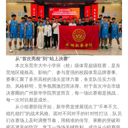
从“首次亮相”到“站上决赛”
本次东莞市大中小学班（校）级体育超级联赛，是东
莞地区规格高、影响广、参与度强的校园体育品牌赛事。
赛事汇聚了多所高校的顶尖篮球力量，各支队伍实力强
劲、风格鲜明，竞争氛围激烈而浓厚。对于首次冲击市级
决赛圈的广州新华学院男篮而言，每一场比赛都是挑战，
每一次对抗都是成长。
从小组赛阶段开始，新华男篮便展现出了“不卑不亢、
稳扎稳打”的战术风格。面对不同对手的针对性打法，队员
们在赛场上及时调整节奏，用精准的传导、果断的突破和
密不透风的防守，拿下一场场关键胜利，成功从小组赛突