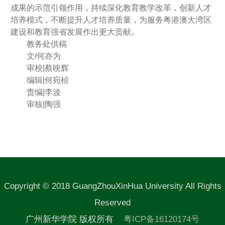
成果的示范引领作用，持续深化教育教学改革，创新人才
培养模式，不断提升人才培养质量，为服务粤港澳大湾区
建设和教育强省发展作出更大贡献。
教务处供稿
文/何亦为
审校|蔡映辉
编辑|何宛桢
责编|李波
审核|陶强
Copyright © 2018 GuangZhouXinHua University All Rights
Reserved
广州新华学院 版权所有
粤ICP备16120174号