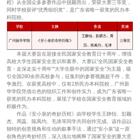
程》从全国众多参赛作品中脱颖而出，荣获大赛三等奖，
同时学校获评“优秀组织奖”，是广东省唯一获奖的民办本
科院校。
本届大赛旨在迎接全民国家安全教育日十周年，增强
高校大学生国家安全意识和素养。大赛以“全民国家安全教
育・走深走实十周年”“大学生眼中的国家安全”为主题，吸
引全国280余所高校参与，征集到的参赛视频超千件，竞
争激烈。在获奖高校中，仅有2所民办本科院校，广州新
华学院凭借出色的组织工作和创作实力，成为广东省唯一
获奖的民办本科院校，展现了学校在国家安全教育领域的
积极作为。
作品《安小泉的奇妙历程》由学校学生王静怡、彭颖
杰、周蕊、陈禹均、毛涛等同学共同创作完成。该作品以
独特的创意视角和生动的叙事手法，通过“安小泉”这一原
创角色的奇妙经历，深入浅出地阐释了国家安全的重大意