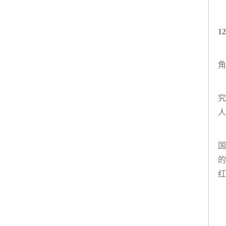
12
角
究
人
国
的
红