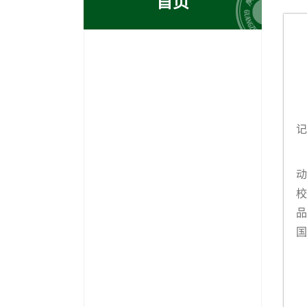
首页
记
动
校
品
国