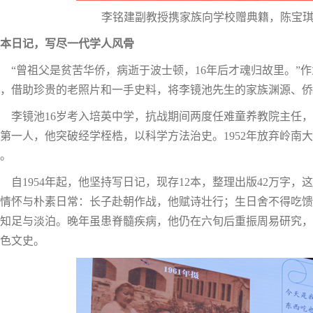
李铭建副教授携家族向学校赠典籍，陈宝
本日记，写尽一代学人风骨
“曾祖父是贫苦华侨，病逝于波士顿，16年后才魂归故里。”
，借助珍贵的老照片和一手史料，将李镜池先生的家族渊源、侨
李镜池16岁考入培英中学，抗战期间两度任难童养教院主任，
第一人，他突破经学桎梏，以科学方法治史。1952年放弃岭南
。
自1954年起，他坚持写日记，现存12本，整理出版42万字
情怀与朴素日常：长子赴朝作战，他赋诗壮行；生日舍不得吃馈
知足与淡泊。晚年虽患脊髓疾病，他仍在六旬后重振周易研究，
色文史。