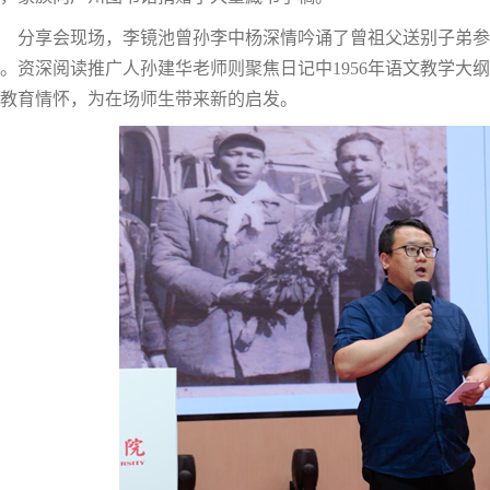
分享会现场，李镜池曾孙李中杨深情吟诵了曾祖父送别子弟参
。资深阅读推广人孙建华老师则聚焦日记中1956年语文教学大
教育情怀，为在场师生带来新的启发。