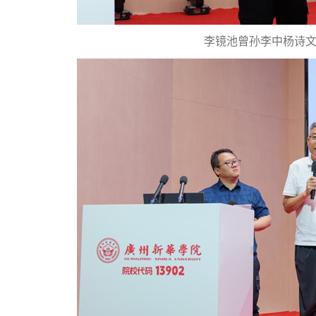
李镜池曾孙李中杨诗