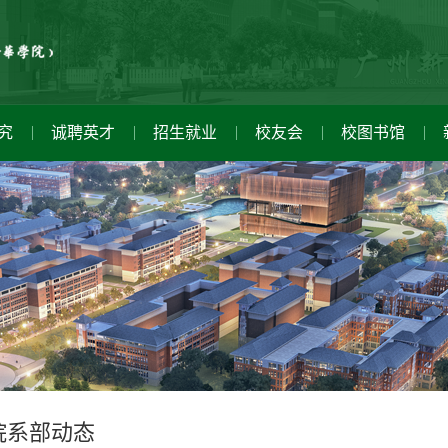
究
诚聘英才
招生就业
校友会
校图书馆
健康教育咨询中心
学校领导
职能部门
科研动态
就业信息
新闻公告
学者讲坛
图书馆概况
校长致辞
直属单位
产学研用
校友捐献
家长讲坛
信息公开网
读者服务
校徽校旗
科研机构
校友风采
学子讲坛
数字资源
招标采购中心
学校校训
资料下载
党建设
青年教师讲坛
新闻公告
学校校歌
校友服务
科技
团建
院系部动态