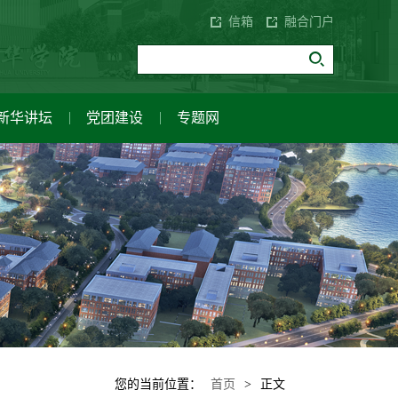
信箱
融合门户
新华讲坛
党团建设
专题网
应用与创新中心
设
讲座与活动
企业家讲坛
校园风光
关于我们
双代会
校园VR全景
您的当前位置：
首页
>
正文