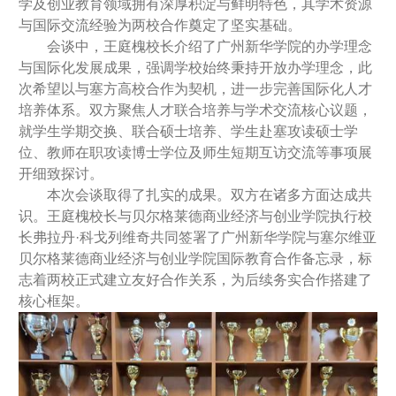
学及创业教育领域拥有深厚积淀与鲜明特色，其学术资源
与国际交流经验为两校合作奠定了坚实基础。
会谈中，王庭槐校长介绍了广州新华学院的办学理念
与国际化发展成果，强调学校始终秉持开放办学理念，此
次希望以与塞方高校合作为契机，进一步完善国际化人才
培养体系。双方聚焦人才联合培养与学术交流核心议题，
就学生学期交换、联合硕士培养、学生赴塞攻读硕士学
位、教师在职攻读博士学位及师生短期互访交流等事项展
开细致探讨。
本次会谈取得了扎实的成果。双方在诸多方面达成共
识。王庭槐校长与贝尔格莱德商业经济与创业学院执行校
长弗拉丹·科戈列维奇共同签署了广州新华学院与塞尔维亚
贝尔格莱德商业经济与创业学院国际教育合作备忘录，标
志着两校正式建立友好合作关系，为后续务实合作搭建了
核心框架。