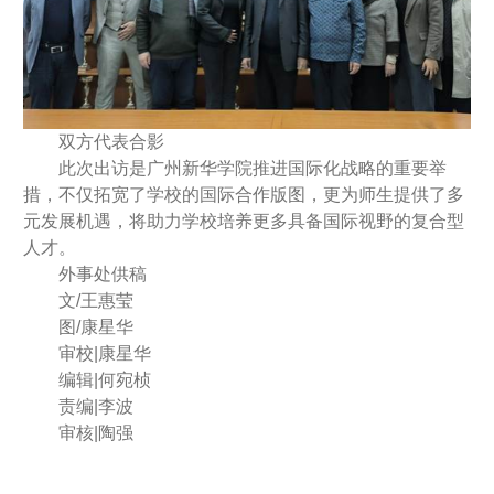
双方代表合影
此次出访是广州新华学院推进国际化战略的重要举
措，不仅拓宽了学校的国际合作版图，更为师生提供了多
元发展机遇，将助力学校培养更多具备国际视野的复合型
人才。
外事处供稿
文/王惠莹
图/康星华
审校|康星华
编辑|何宛桢
责编|李波
审核|陶强