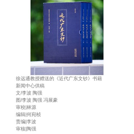
徐远通教授赠送的《近代广东文钞》书籍
新闻中心供稿
文/李波 陶强
图/李波 陶强 冯展豪
审校|林源
编辑|何宛桢
责编|李波
审核|陶强