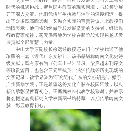
交谈中，老教授们结合当前社会发展大势与人工智能
时代的机遇挑战，聚焦民办教育的现实困境，与校领导展
开了深入交流。他们凭借毕生执教与治学的深厚积淀，提
出了众多既高瞻远瞩、又贴合实际的宝贵建议。老教授们
动情表示，他们将始终做学校发展坚定的支持者，继续践
行教育家精神，毫无保留地为学校在新阶段实现跨越式发
展贡献全部智慧与力量。
中山大学原副校长徐远通教授还专门向学校赠送了他
珍藏的一套《近代广东文钞》。该书籍堪称岭南文化史诗
级文献，既有康有为《公车上书》节录、梁启超未刊序文
等珍贵篇目，也包含三元里抗英、淞沪抗战等历史现场的
文字记录，被学界誉为“研究近代广东的文献钥匙”。赠予
广州新华学院，正是希望这份文化血脉在校园延续，以典
籍传承彰显教育初心。王庭槐校长代表学校致谢，并表示
将会把这套典籍纳入学校新图书馆特藏，以期传承岭南文
脉、彰显教育初心。