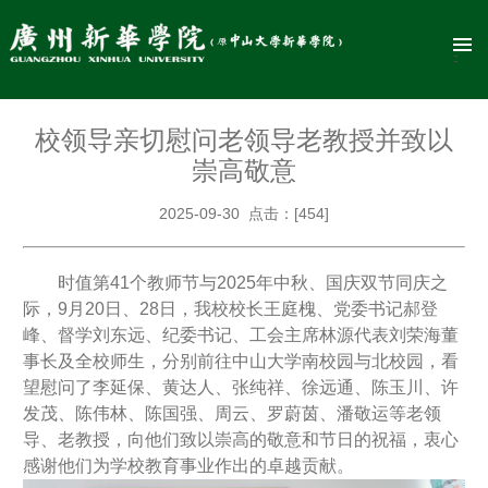
校领导亲切慰问老领导老教授并致以
崇高敬意
2025-09-30 点击：[
454
]
时值第41个教师节与2025年中秋、国庆双节同庆之
际，9月20日、28日，我校校长王庭槐、党委书记郝登
峰、督学刘东远、纪委书记、工会主席林源代表刘荣海董
事长及全校师生，分别前往中山大学南校园与北校园，看
望慰问了李延保、黄达人、张纯祥、徐远通、陈玉川、许
发茂、陈伟林、陈国强、周云、罗蔚茵、潘敬运等老领
导、老教授，向他们致以崇高的敬意和节日的祝福，衷心
感谢他们为学校教育事业作出的卓越贡献。