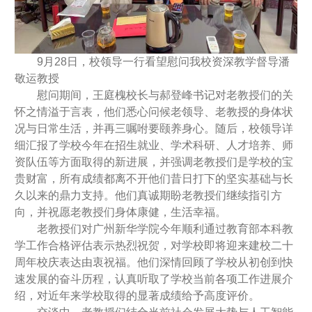
9月28日，校领导一行看望慰问我校资深教学督导潘
敬运教授
慰问期间，王庭槐校长与郝登峰书记对老教授们的关
怀之情溢于言表，他们悉心问候老领导、老教授的身体状
况与日常生活，并再三嘱咐要颐养身心。随后，校领导详
细汇报了学校今年在招生就业、学术科研、人才培养、师
资队伍等方面取得的新进展，并强调老教授们是学校的宝
贵财富，所有成绩都离不开他们昔日打下的坚实基础与长
久以来的鼎力支持。他们真诚期盼老教授们继续指引方
向，并祝愿老教授们身体康健，生活幸福。
老教授们对广州新华学院今年顺利通过教育部本科教
学工作合格评估表示热烈祝贺，对学校即将迎来建校二十
周年校庆表达由衷祝福。他们深情回顾了学校从初创到快
速发展的奋斗历程，认真听取了学校当前各项工作进展介
绍，对近年来学校取得的显著成绩给予高度评价。