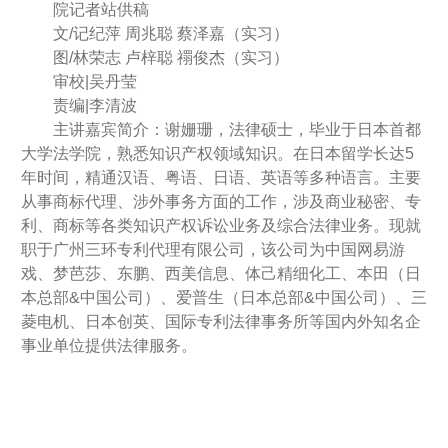
院记者站供稿
文/记纪萍 周兆聪 蔡泽嘉（实习）
图/林荣志 卢梓聪 禤俊杰（实习）
审校|吴丹莹
责编|李清波
主讲嘉宾简介：
谢姗珊，法律硕士，毕业于日本首都
大学法学院，熟悉知识产权领域知识。在日本留学长达5
年时间，精通汉语、粤语、日语、英语等多种语言。主要
从事商标代理、涉外事务方面的工作，涉及商业秘密、专
利、商标等各类知识产权诉讼业务及综合法律业务。现就
职于广州三环专利代理有限公司，该公司为中国网易游
戏、梦芭莎、东鹏、西美信息、体己精细化工、本田（日
本总部&中国公司）、爱普生（日本总部&中国公司）、三
菱电机、日本创英、国际专利法律事务所等国内外知名企
事业单位提供法律服务。