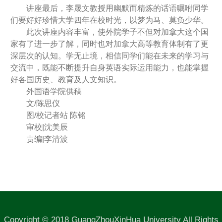
讲座最后，李晟文教授用幽默而精炼的话语嘱咐同学
们要好好珍惜大学四年在校时光，以梦为马、莫负少华。
此次讲座内容丰富，使外院学子不但对加拿大这个国
家有了进一步了解，同时也对加拿大高等教育体制有了更
深层次的认知。学无止境，相信同学们能在未来的学习与
交流中，既能不断提升自身英语实际运用能力，也能掌握
好各国历史、教育及人文知识。
外国语学院供稿
文/陈思仪
图/校记者站 陈铭
审校|沈美辰
责编|李清波
Copyright © 2018 GuangZhouXinHua University All Rights