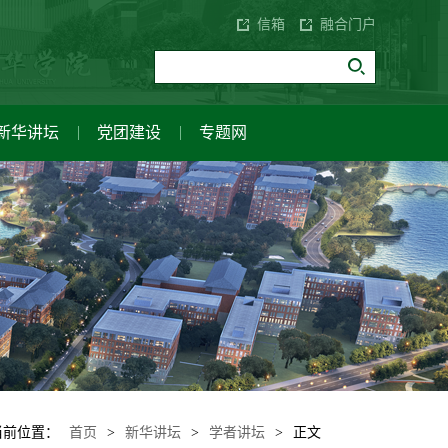
信箱
融合门户
新华讲坛
党团建设
专题网
应用与创新中心
设
讲座与活动
企业家讲坛
校园风光
关于我们
双代会
校园VR全景
当前位置：
首页
>
新华讲坛
>
学者讲坛
>
正文