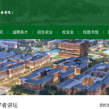
究
诚聘英才
招生就业
校友会
校图书馆
健康教育咨询中心
学校领导
职能部门
科研动态
就业信息
新闻公告
学者讲坛
图书馆概况
校长致辞
直属单位
产学研用
校友捐献
家长讲坛
信息公开网
读者服务
校徽校旗
科研机构
校友风采
学子讲坛
数字资源
招标采购中心
学校校训
资料下载
党建设
青年教师讲坛
新闻公告
学校校歌
校友服务
科技
团建
学者讲坛
您的