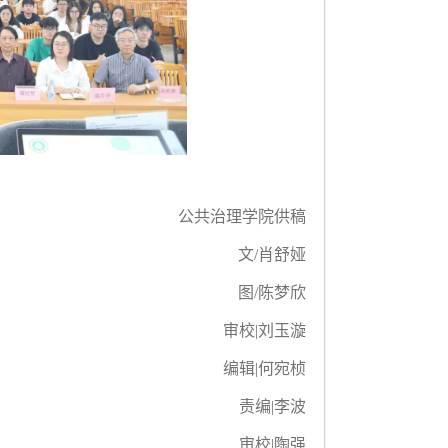
公共治理学院供稿
文/肖舒娅
图/陈梦欣
审校|刘玉漩
编辑|何宛桢
责编|李波
审校|陶强