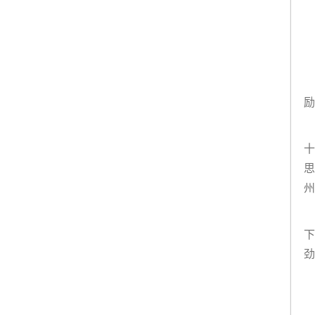
励
十
思
州
下
劲