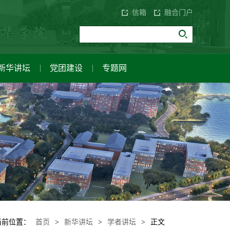
信箱
融合门户
新华讲坛
党团建设
专题网
应用与创新中心
设
讲座与活动
企业家讲坛
校园风光
关于我们
双代会
校园VR全景
当前位置：
首页
>
新华讲坛
>
学者讲坛
>
正文