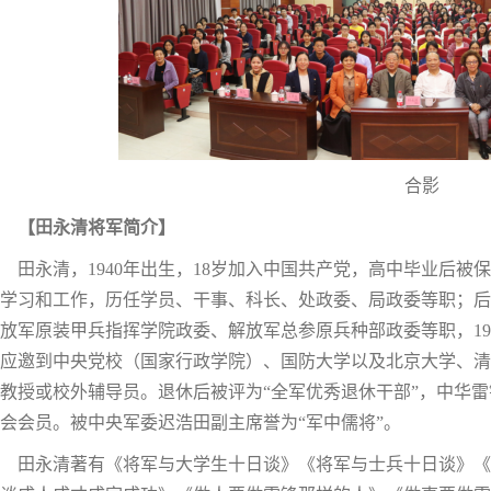
合影
【田永清将军简介】
田永清，1940年出生，18岁加入中国共产党，高中毕业后
学习和工作，历任学员、干事、科长、处政委、局政委等职；后
放军原装甲兵指挥学院政委、解放军总参原兵种部政委等职，1993
应邀到中央党校（国家行政学院）、国防大学以及北京大学、清
教授或校外辅导员。退休后被评为“全军优秀退休干部”，中华
会会员。被中央军委迟浩田副主席誉为“军中儒将”。
田永清著有《将军与大学生十日谈》《将军与士兵十日谈》《