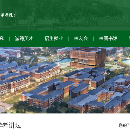
究
诚聘英才
招生就业
校友会
校图书馆
健康教育咨询中心
学校领导
职能部门
科研动态
就业信息
新闻公告
学者讲坛
图书馆概况
校长致辞
直属单位
产学研用
校友捐献
家长讲坛
信息公开网
读者服务
校徽校旗
科研机构
校友风采
学子讲坛
数字资源
招标采购中心
学校校训
资料下载
党建设
青年教师讲坛
新闻公告
学校校歌
校友服务
科技
团建
学者讲坛
您的